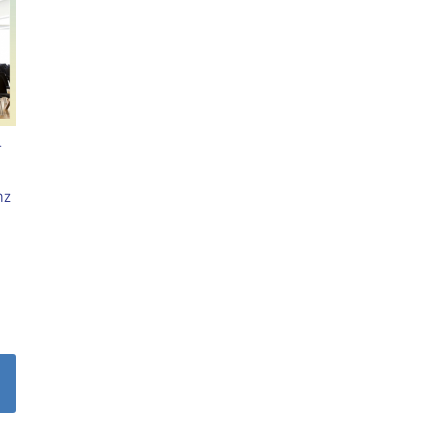
r
nz
s