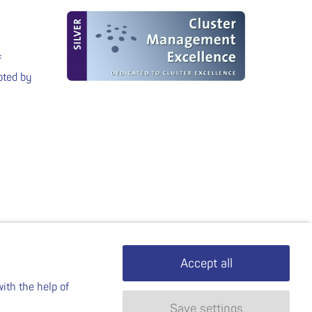
f
pted by
.
Accept all
ith the help of
Save settings