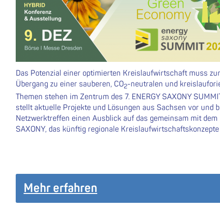
Das Potenzial einer optimierten Kreislaufwirtschaft muss z
Übergang zu einer sauberen, CO
-neutralen und kreislaufor
2
Themen stehen im Zentrum des 7. ENERGY SAXONY SUMMIT a
stellt aktuelle Projekte und Lösungen aus Sachsen vor und 
Netzwerktreffen einen Ausblick auf das gemeinsam mit dem 
SAXONY, das künftig regionale Kreislaufwirtschaftskonzepte
Mehr erfahren