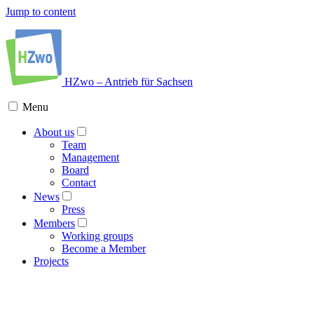
Jump to content
HZwo – Antrieb für Sachsen
Menu
About us
Team
Management
Board
Contact
News
Press
Members
Working groups
Become a Member
Projects