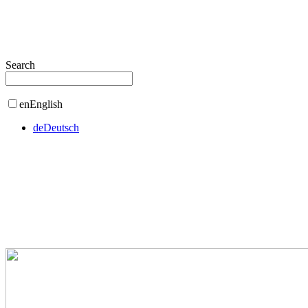
Search
en
English
de
Deutsch