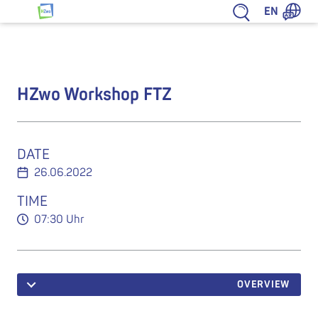
Jump to content
EN
HZwo – Antrieb für Sachsen
HZwo Workshop FTZ
DATE
26.06.2022
TIME
07:30 Uhr
OVERVIEW