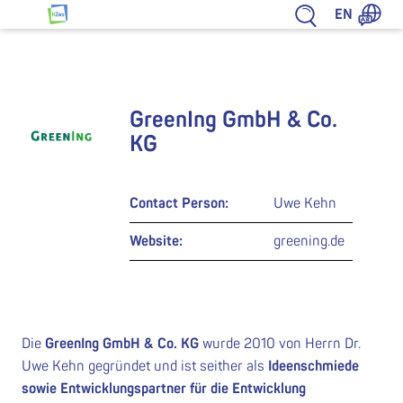
Jump to content
EN
HZwo – Antrieb für Sachsen
GreenIng GmbH & Co.
KG
Contact Person:
Uwe Kehn
Website:
greening.de
Die
GreenIng GmbH & Co. KG
wurde 2010 von Herrn Dr.
Uwe Kehn gegründet und ist seither als
Ideenschmiede
sowie Entwicklungspartner für die Entwicklung