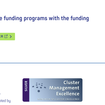
e funding programs with the funding
TER
f
pted by