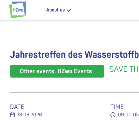
Jump to content
About us
HZwo – Antrieb für Sachsen
Jahrestreffen des Wasserstoff
SAVE TH
Other events, HZwo Events
DATE
TIME
18.08.2026
09:00 Uh