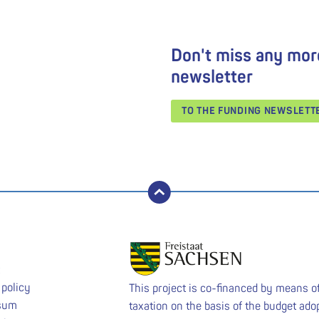
Don't miss any mor
newsletter
TO THE FUNDING NEWSLET
back to top
 policy
This project is co-financed by means o
sum
taxation on the basis of the budget ado