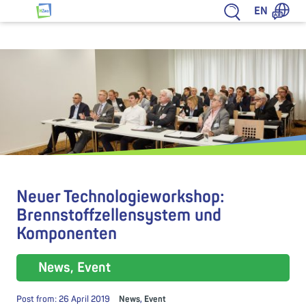
Jump to content
EN
HZwo – Antrieb für Sachsen
Neuer Technologieworkshop:
Brennstoffzellensystem und
Komponenten
News, Event
Post from:
26 April 2019
News
,
Event