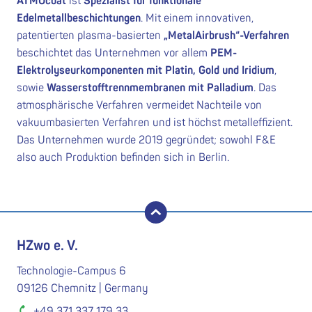
ATMOcoat
ist
Spezialist für funktionale
Edelmetallbeschichtungen
. Mit einem innovativen,
patentierten plasma-basierten
„MetalAirbrush“-Verfahren
beschichtet das Unternehmen vor allem
PEM-
Elektrolyseurkomponenten mit Platin, Gold und Iridium
,
sowie
Wasserstofftrennmembranen mit Palladium
. Das
atmosphärische Verfahren vermeidet Nachteile von
vakuumbasierten Verfahren und ist höchst metalleffizient.
Das Unternehmen wurde 2019 gegründet; sowohl F&E
also auch Produktion befinden sich in Berlin.
nach oben
HZwo e. V.
Technologie-Campus 6
09126 Chemnitz | Germany
+49 371 337 179 33