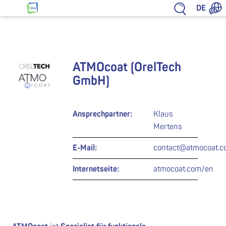
Zum Inhalt springen
DE
HZwo – Antrieb für Sachsen
ATMOcoat (OrelTech
GmbH)
Ansprechpartner:
Klaus
Mertens
E-Mail:
contact@atmocoat.c
Internetseite:
atmocoat.com/en