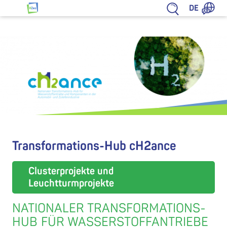
Zum Inhalt springen
DE
HZwo – Antrieb für Sachsen
Transformations-Hub cH2ance
Clusterprojekte und
Leuchtturmprojekte
NATIONALER TRANSFORMATIONS-
HUB FÜR WASSERSTOFFANTRIEBE