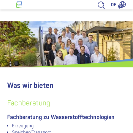
Zum Inhalt springen
DE
HZwo – Antrieb für Sachsen
Was wir bieten
Fachberatung
Fachberatung zu Wasserstofftechnologien
Erzeugung
Speicher/Transport