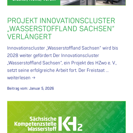
PROJEKT INNOVATIONSCLUSTER
„WASSERSTOFFLAND SACHSEN“
VERLÄNGERT
Innovationscluster „Wasserstoffland Sachsen“ wird bis
2028 weiter gefördert Der Innovationscluster
„Wasserstoffland Sachsen“, ein Projekt des HZwo e. V.,
setzt seine erfolgreiche Arbeit fort. Der Freistaat …
weiterlesen →
Beitrag vom:
Januar 5, 2026