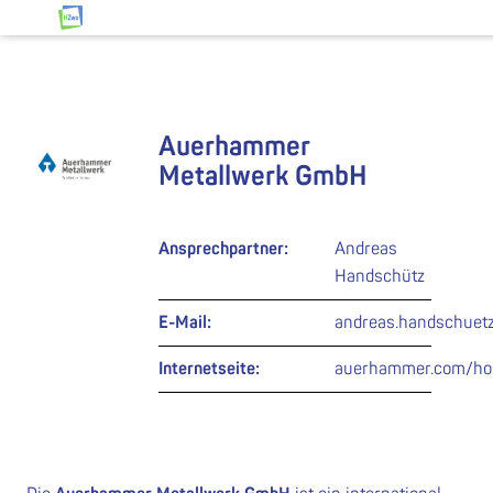
Zum Inhalt springen
HZwo – Antrieb für Sachsen
Auerhammer
Metallwerk GmbH
Ansprechpartner:
Andreas
Handschütz
E-Mail:
andreas.handschue
Internetseite:
auerhammer.com/ho