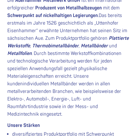
Die
Auerhammer Metallwerk GmbH
ist ein international
erfolgreicher
Produzent von Metallhalbzeugen
mit dem
Schwerpunkt auf nickelhaltigen Legierungen
.Das bereits
erstmals im Jahre 1526 geschichtlich als „Uttenhofer
Eisenhammer“ erwähnte Unternehmen hat seinen Sitz im
sächsischen Aue. Zum Produktportfolio gehören
Plattierte
Werkstoffe
,
Thermobimetallbänder
,
Metallbänder
und
Metallfolien
. Durch bestimmte Werkstoffkombinationen
und technologische Verarbeitung werden für jeden
speziellen Anwendungsfall gezielt physikalische
Materialeigenschaften erreicht. Unsere
kundenindividuellen Metallbänder werden in allen
metallverarbeitenden Branchen, wie beispielsweise der
Elektro-, Automobil-, Energie-, Luft- und
Raumfahrtindustrie sowie in der Mess- und
Medizintechnik eingesetzt.
Unsere Stärken
diversifiziertes Produktportfolio mit Schwerpunkt