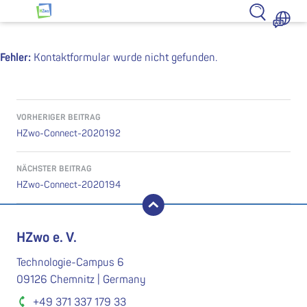
Zum Inhalt springen
HZwo – Antrieb für Sachsen
Fehler:
Kontaktformular wurde nicht gefunden.
Beitragsnavigation
VORHERIGER BEITRAG
HZwo-Connect-2020192
NÄCHSTER BEITRAG
HZwo-Connect-2020194
nach oben
HZwo e. V.
Technologie-Campus 6
09126 Chemnitz | Germany
+49 371 337 179 33