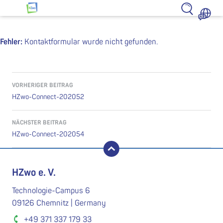
Zum Inhalt springen
HZwo – Antrieb für Sachsen
Fehler:
Kontaktformular wurde nicht gefunden.
Beitragsnavigation
VORHERIGER BEITRAG
HZwo-Connect-202052
NÄCHSTER BEITRAG
HZwo-Connect-202054
nach oben
HZwo e. V.
Technologie-Campus 6
09126 Chemnitz | Germany
+49 371 337 179 33