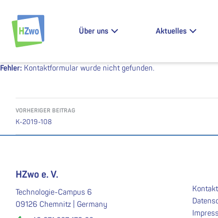
Zum Inhalt springen
Über uns
Aktuelles
HZwo – Antrieb für Sachsen
Fehler:
Kontaktformular wurde nicht gefunden.
Beitragsnavigation
VORHERIGER BEITRAG
K-2019-108
HZwo e. V.
Kontakt
Technologie-Campus 6
Datens
09126 Chemnitz | Germany
Impres