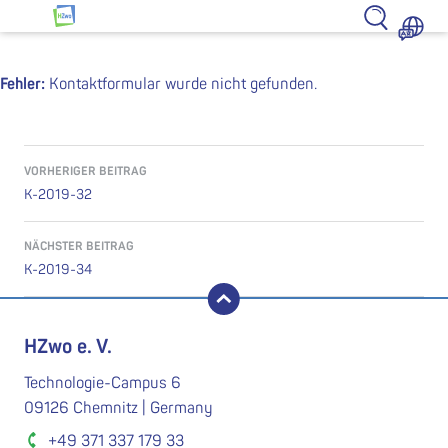
Zum Inhalt springen
HZwo – Antrieb für Sachsen
Fehler:
Kontaktformular wurde nicht gefunden.
Beitragsnavigation
VORHERIGER BEITRAG
K-2019-32
NÄCHSTER BEITRAG
K-2019-34
nach oben
HZwo e. V.
Technologie-Campus 6
09126 Chemnitz | Germany
+49 371 337 179 33