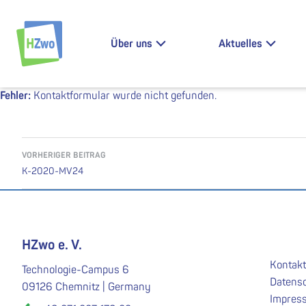
Zum Inhalt springen
Über uns
Aktuelles
HZwo – Antrieb für Sachsen
Fehler:
Kontaktformular wurde nicht gefunden.
Beitragsnavigation
VORHERIGER BEITRAG
K-2020-MV24
HZwo e. V.
Kontakt
Technologie-Campus 6
Datens
09126 Chemnitz | Germany
Impres