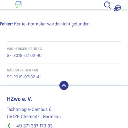
Zum Inhalt springen
HZwo – Antrieb für Sachsen
Fehler:
Kontaktformular wurde nicht gefunden.
Beitragsnavigation
VORHERIGER BEITRAG
SF-2019-07-02-40
NÄCHSTER BEITRAG
SF-2019-07-02-41
nach oben
HZwo e. V.
Technologie-Campus 6
09126 Chemnitz | Germany
+49 371 337 179 33