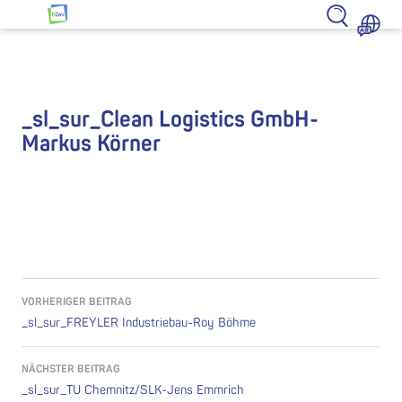
Zum Inhalt springen
HZwo – Antrieb für Sachsen
_sl_sur_Clean Logistics GmbH-
Markus Körner
Beitragsnavigation
VORHERIGER BEITRAG
_sl_sur_FREYLER Industriebau-Roy Böhme
NÄCHSTER BEITRAG
_sl_sur_TU Chemnitz/SLK-Jens Emmrich