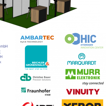
 GmbH
r
bH
k