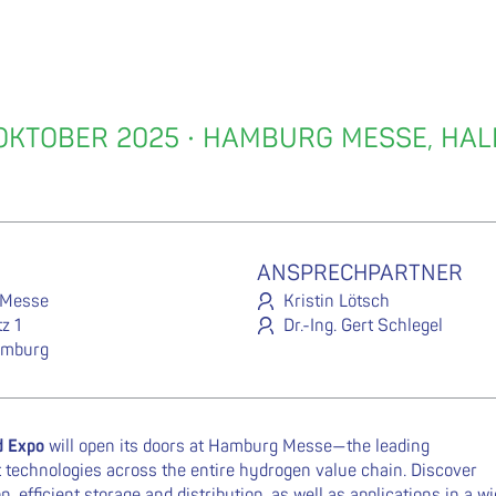
 OKTOBER 2025 · HAMBURG MESSE, HAL
ANSPRECHPARTNER
 Messe
Kristin Lötsch
z 1
Dr.-Ing. Gert Schlegel
amburg
d Expo
will open its doors at Hamburg Messe—the leading
st technologies across the entire hydrogen value chain. Discover
efficient storage and distribution, as well as applications in a w