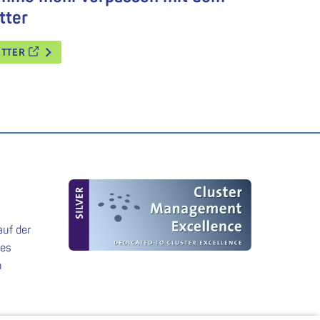
tter
ETTER
auf der
des
n