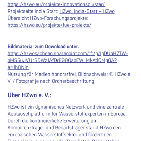
https://hzwo.eu/projekte/innovationscluster/
Projektseite India Start:
HZwo: India-Start – HZwo
Übersicht HZwo-Forschungsprojekte:
https://hzwo.eu/projekte/fue-projekte/
Bildmaterial zum Download unter:
https://hzwosachsen.sharepoint.com/:f:/g/IgDUbH7TW-
oMS5uJVUrSDWz1AfDrE90OaoEW_MkAtlCMgOA?
e=1h8Nln
Nutzung für Medien honorarfrei, Bildnachweis: © HZwo e.
V. / Fotograf je nach Ordnerbeschriftung
Über HZwo e. V.:
HZwo ist ein dynamisches Netzwerk und eine zentrale
Austauschplattform für Wasserstoffexperten in Europa.
Durch die kontinuierliche Erweiterung um
Kompetenzträger und Bedarfsträger stärkt HZwo den
europäischen Wasserstoffsektor und fördert den