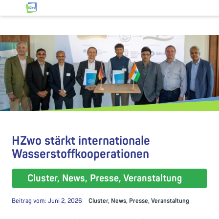
Zum Inhalt springen
HZwo – Antrieb für Sachsen
HZwo stärkt internationale
Wasserstoffkooperationen
Cluster, News, Presse, Veranstaltung
Beitrag vom:
Juni 2, 2026
Cluster
,
News
,
Presse
,
Veranstaltung