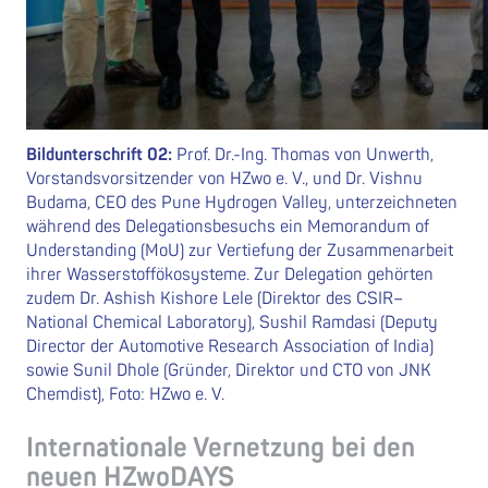
Bildunterschrift 02:
Prof. Dr.-Ing. Thomas von Unwerth,
Vorstandsvorsitzender von HZwo e. V., und Dr. Vishnu
Budama, CEO des Pune Hydrogen Valley, unterzeichneten
während des Delegationsbesuchs ein Memorandum of
Understanding (MoU) zur Vertiefung der Zusammenarbeit
ihrer Wasserstoffökosysteme. Zur Delegation gehörten
zudem Dr. Ashish Kishore Lele (Direktor des CSIR–
National Chemical Laboratory), Sushil Ramdasi (Deputy
Director der Automotive Research Association of India)
sowie Sunil Dhole (Gründer, Direktor und CTO von JNK
Chemdist), Foto: HZwo e. V.
Internationale Vernetzung bei den
neuen HZwoDAYS