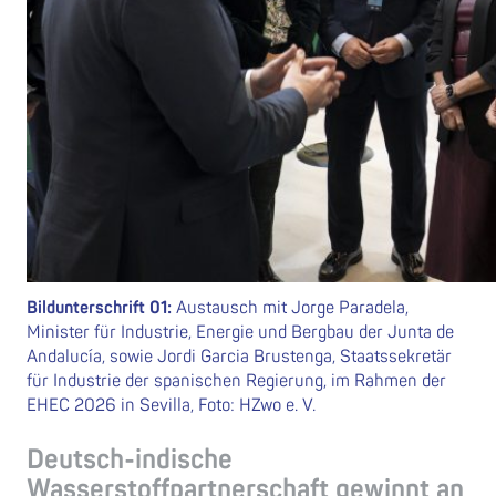
Bildunterschrift 01:
Austausch mit Jorge Paradela,
Minister für Industrie, Energie und Bergbau der Junta de
Andalucía, sowie Jordi Garcia Brustenga, Staatssekretär
für Industrie der spanischen Regierung, im Rahmen der
EHEC 2026 in Sevilla, Foto: HZwo e. V.
Deutsch-indische
Wasserstoffpartnerschaft gewinnt an