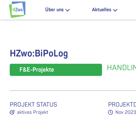
Zum Inhalt springen
Über uns
Aktuelles
HZwo – Antrieb für Sachsen
HZwo:BiPoLog
HANDLIN
F&E-Projekte
PROJEKT STATUS
PROJEKT
aktives Projekt
Nov 2023