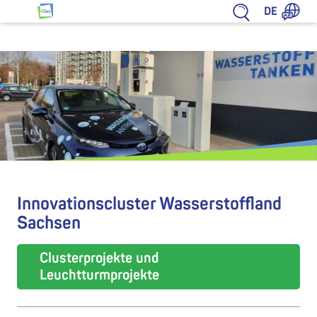
Zum Inhalt springen
DE
HZwo – Antrieb für Sachsen
Innovationscluster Wasserstoffland
Sachsen
Clusterprojekte und
Leuchtturmprojekte