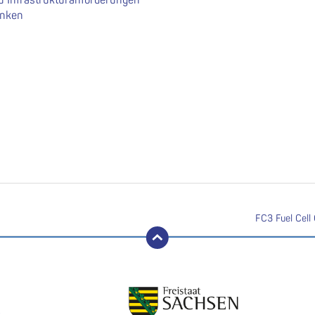
änken
FC3 Fuel Cel
nach oben