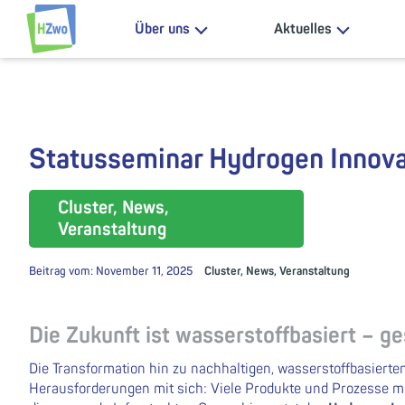
Zum Inhalt springen
Über uns
Aktuelles
HZwo – Antrieb für Sachsen
Statusseminar Hydrogen Innova
Cluster, News,
Veranstaltung
Beitrag vom:
November 11, 2025
Cluster
,
News
,
Veranstaltung
Die Zukunft ist wasserstoffbasiert – ges
Die Transformation hin zu nachhaltigen, wasserstoffbasierte
Herausforderungen mit sich: Viele Produkte und Prozesse müs