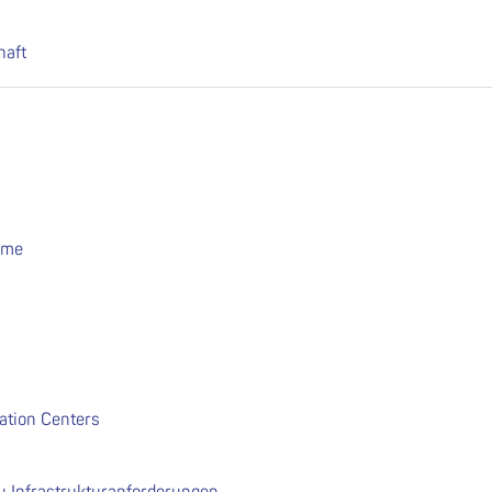
haft
hme
ation Centers
u Infrastrukturanforderungen