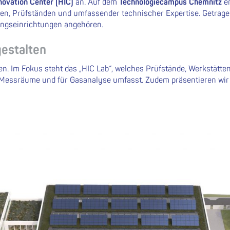
novation Center (HIC)
an. Auf dem
Technologiecampus Chemnitz
en
ren, Prüfständen und umfassender technischer Expertise. Getrag
ngseinrichtungen angehören.
gestalten
n. Im Fokus steht das „HIC Lab“, welches Prüfstände, Werkstätte
s Messräume und für Gasanalyse umfasst. Zudem präsentieren wir 