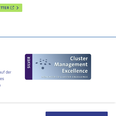
ETTER
auf der
des
n