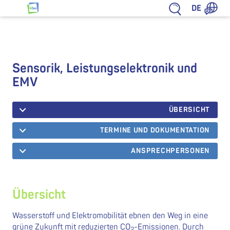
Zum Inhalt springen
DE
HZwo – Antrieb für Sachsen
Sensorik, Leistungselektronik und
EMV
ÜBERSICHT
TERMINE UND DOKUMENTATION
ANSPRECHPERSONEN
Übersicht
Wasserstoff und Elektromobilität ebnen den Weg in eine
grüne Zukunft mit reduzierten CO
-Emissionen. Durch
2