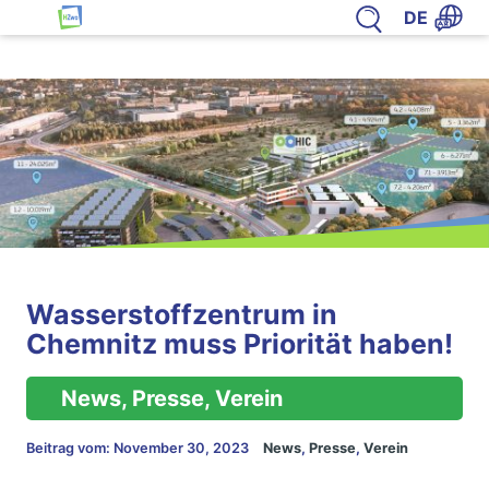
Zum Inhalt springen
DE
HZwo – Antrieb für Sachsen
Wasserstoffzentrum in
Chemnitz muss Priorität haben!
News, Presse, Verein
Beitrag vom:
November 30, 2023
News
,
Presse
,
Verein